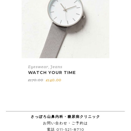
Eyeswear
,
Jeans
WATCH YOUR TIME
元
現
£
170.00
£
140.00
の
在
価
の
格
価
は
格
£170.00
は
で
£140.00
し
で
た。
す。
さっぽろ山鼻内科・糖尿病クリニック
お問い合わせ・ご予約は
電話 011-521-8710