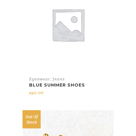
Eyeswear
,
Jeans
BLUE SUMMER SHOES
£
90.00
Out Of
Stock