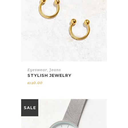
Eyeswear
,
Jeans
STYLISH JEWELRY
£
120.00
SALE